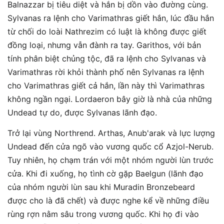
Balnazzar bị tiêu diệt và hắn bị dồn vào đường cùng.
Sylvanas ra lệnh cho Varimathras giết hắn, lúc đầu hắn
từ chối do loài Nathrezim có luật là không được giết
đồng loại, nhưng vẫn đành ra tay. Garithos, với bản
tính phân biệt chủng tộc, đã ra lệnh cho Sylvanas và
Varimathras rời khỏi thành phố nên Sylvanas ra lệnh
cho Varimathras giết cả hắn, lần này thì Varimathras
không ngần ngại. Lordaeron bây giờ là nhà của những
Undead tự do, được Sylvanas lãnh đạo.
Trở lại vùng Northrend. Arthas, Anub'arak và lực lượng
Undead đến cửa ngõ vào vương quốc cổ Azjol-Nerub.
Tuy nhiên, họ chạm trán với một nhóm người lùn trước
cửa. Khi đi xuống, họ tình cờ gặp Baelgun (lãnh đạo
của nhóm người lùn sau khi Muradin Bronzebeard
được cho là đã chết) và được nghe kể về những điều
rùng rợn nằm sâu trong vương quốc. Khi họ đi vào