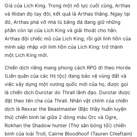
Giá của Lich King. Trong một nỗ lực cuối cùng, Arthas
và Illidan đọ tay đôi, kết quả là Arthas thắng. Ngay tại
đó, Arthas phá vỡ nhà tù băng đá đang giữ những
phần còn lại của Lich King và giải thoát cho hắn.
Arthas đội chiếc mũ của Lich King, rồi gửi linh hồn của
mình sáp nhập với linh hồn của Lich King: trở thành
một Lich King mới.
Chiến dịch riêng mang phong cách RPG đi theo Horde
(Liên quân của các thị tộc) đang bảo vệ vùng đất và
việc xây dựng một vương quốc mới của họ, được gọi
là chiến dịch Durotar do Thrall lãnh đạo. Durotar được
đặt theo tên cha của Thrall. Nhân vật chính của chiến
dịch là Rexxar the Beastmaster (Bậc thầy huấn luyện
thú) chiến binh lai giữa 2 dòng máu Orc và Ogre,
Rokhan the Shadow hunter (Thợ săn bóng tối) chiến
binh của loài Troll, Cairne Bloodhoof (Tauren Chieftain)