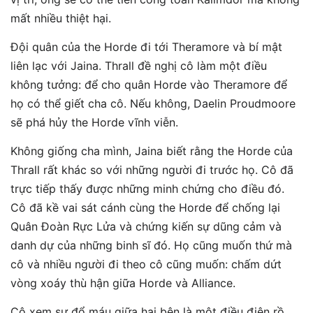
mất nhiều thiệt hại.
Đội quân của the Horde đi tới Theramore và bí mật
liên lạc với Jaina. Thrall đề nghị cô làm một điều
không tưởng: để cho quân Horde vào Theramore để
họ có thể giết cha cô. Nếu không, Daelin Proudmoore
sẽ phá hủy the Horde vĩnh viễn.
Không giống cha mình, Jaina biết rằng the Horde của
Thrall rất khác so với những người đi trước họ. Cô đã
trực tiếp thấy được những minh chứng cho điều đó.
Cô đã kề vai sát cánh cùng the Horde để chống lại
Quân Đoàn Rực Lửa và chứng kiến sự dũng cảm và
danh dự của những binh sĩ đó. Họ cũng muốn thứ mà
cô và nhiều người đi theo cô cũng muốn: chấm dứt
vòng xoáy thù hận giữa Horde và Alliance.
Cô xem sự đổ máu giữa hai bên là một điều điên rồ.