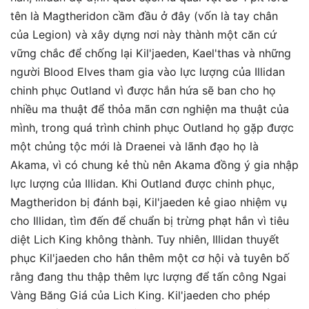
tên là Magtheridon cầm đầu ở đây (vốn là tay chân
của Legion) và xây dựng nơi này thành một căn cứ
vững chắc để chống lại Kil'jaeden, Kael'thas và những
người Blood Elves tham gia vào lực lượng của Illidan
chinh phục Outland vì được hắn hứa sẽ ban cho họ
nhiều ma thuật để thỏa mãn cơn nghiện ma thuật của
mình, trong quá trình chinh phục Outland họ gặp được
một chủng tộc mới là Draenei và lãnh đạo họ là
Akama, vì có chung kẻ thù nên Akama đồng ý gia nhập
lực lượng của Illidan. Khi Outland được chinh phục,
Magtheridon bị đánh bại, Kil'jaeden kẻ giao nhiệm vụ
cho Illidan, tìm đến để chuẩn bị trừng phạt hắn vì tiêu
diệt Lich King không thành. Tuy nhiên, Illidan thuyết
phục Kil'jaeden cho hắn thêm một cơ hội và tuyên bố
rằng đang thu thập thêm lực lượng để tấn công Ngai
Vàng Băng Giá của Lich King. Kil'jaeden cho phép