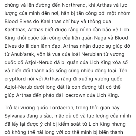
chừng và lên đường đến Northrend, khi Arthas và lực
lượng của mình đến nơi, hắn bị tấn công bởi một nhóm
Blood Elves do Kael'thas chỉ huy và thông qua
Kael'thas, Arthas biết được rằng mình cần bảo vệ Lich
King khỏi cuộc tấn công của liên quân Naga và Blood
Elves do Illidan lãnh đạo. Arthas nhận được sự giúp đỡ
từ Anub'arak, vốn là vua của loài Nerubian từ vương
quốc cổ Azjol-Nerub đã bị quân của Lich King xóa sổ
và biến đổi thành xác sống cùng nhiều đồng loại. Tên
cryptlord nói với Arthas rằng đi xuống vương quốc
Azjol-Nerub dưới lòng đất là con đường tắt có thể
giúp Arthas đến pháo đài Icecrown của Lich King.
Trở lại vương quốc Lordaeron, trong thời gian này
Sylvanas đang u sầu, mặc dù cô và lực lượng của mình
đã lấy lại được ý chí bị kiểm soát từ Lich King nhưng
cô không thể hài lòng với cơ thể mình bị biến thành