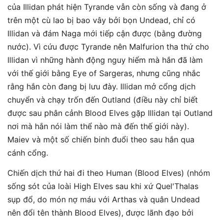
của Illidan phát hiện Tyrande vẫn còn sống và đang ở
trên một cù lao bị bao vây bởi bọn Undead, chỉ có
Illidan và đám Naga mới tiếp cận được (bằng đường
nước). Vì cứu được Tyrande nên Malfurion tha thứ cho
Illidan vì những hành động nguy hiểm mà hắn đã làm
với thế giới bằng Eye of Sargeras, nhưng cũng nhắc
rằng hắn còn đang bị lưu đày. Illidan mở cổng dịch
chuyển và chạy trốn đến Outland (điều này chỉ biết
được sau phân cảnh Blood Elves gặp Illidan tại Outland
nơi mà hắn nói làm thể nào mà đến thế giới này).
Maiev và một số chiến binh đuổi theo sau hắn qua
cánh cổng.
Chiến dịch thứ hai đi theo Human (Blood Elves) (nhóm
sống sót của loài High Elves sau khi xứ Quel'Thalas
sụp đổ, do món nợ máu với Arthas và quân Undead
nên đổi tên thành Blood Elves), được lãnh đạo bởi