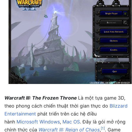
Warcraft III: The Frozen Throne
Là một tựa game 3D,
theo phong cách chiến thuật thời gian thực do
Blizzard
Entertainment
phát triển trên các hệ điều
hành
Microsoft Windows
,
Mac OS
. Đây là gói mở rộng
[
1
]
chính thức của
Warcraft III: Reign of Chaos
,
. Game