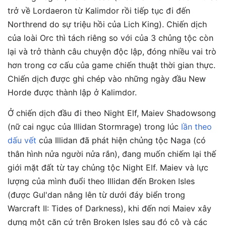
trở về Lordaeron từ Kalimdor rồi tiếp tục đi đến
Northrend do sự triệu hồi của Lich King). Chiến dịch
của loài Orc thì tách riêng so với của 3 chủng tộc còn
lại và trở thành câu chuyện độc lập, đóng nhiều vai trò
hơn trong cơ cấu của game chiến thuật thời gian thực.
Chiến dịch được ghi chép vào những ngày đầu New
Horde được thành lập ở Kalimdor.
Ở chiến dịch đầu đi theo Night Elf, Maiev Shadowsong
(nữ cai ngục của Illidan Stormrage) trong lúc
lần theo
dấu vết
của Illidan đã phát hiện chủng tộc Naga (có
thân hình nửa người nửa rắn), đang muốn chiếm lại thế
giới mặt đất từ tay chủng tộc Night Elf. Maiev và lực
lượng của mình đuổi theo Illidan đến Broken Isles
(được Gul'dan nâng lên từ dưới đáy biển trong
Warcraft II: Tides of Darkness), khi đến nơi Maiev xây
dựng một căn cứ trên Broken Isles sau đó cô và các