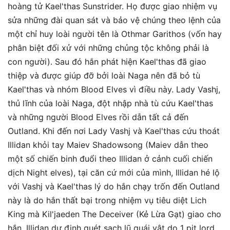
hoàng tử Kael'thas Sunstrider. Họ được giao nhiệm vụ
sửa những đài quan sát và bảo vệ chúng theo lệnh của
một chỉ huy loài người tên là Othmar Garithos (vốn hay
phân biệt đối xử với những chủng tộc không phải là
con người). Sau đó hắn phát hiện Kael'thas đã giao
thiệp và được giúp đỡ bởi loài Naga nên đã bỏ tù
Kael'thas và nhóm Blood Elves vì điều này. Lady Vashj,
thủ lĩnh của loài Naga, đột nhập nhà tù cứu Kael'thas
và những người Blood Elves rồi dẫn tất cả đến
Outland. Khi đến nơi Lady Vashj và Kael'thas cứu thoát
Illidan khỏi tay Maiev Shadowsong (Maiev dẫn theo
một số chiến binh đuổi theo Illidan ở cảnh cuối chiến
dịch Night elves), tại căn cứ mới của mình, Illidan hé lộ
với Vashj và Kael'thas lý do hắn chạy trốn đến Outland
này là do hắn thất bại trong nhiệm vụ tiêu diệt Lich
King mà Kil'jaeden The Deceiver (Kẻ Lừa Gạt) giao cho
hắn, Illidan dự định quét sạch lũ quái vật do 1 pit lord