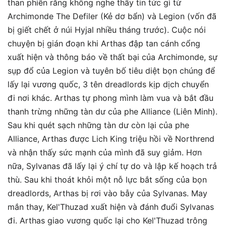
than phiền rằng không nghe thấy tin tức gì từ
Archimonde The Defiler (Kẻ dơ bẩn) và Legion (vốn đã
bị giết chết ở núi Hyjal nhiều tháng trước). Cuộc nói
chuyện bị gián đoạn khi Arthas đập tan cánh cổng
xuất hiện và thông báo về thất bại của Archimonde, sự
sụp đổ của Legion và tuyên bố tiêu diệt bọn chúng để
lấy lại vương quốc, 3 tên dreadlords kịp dịch chuyển
đi nơi khác. Arthas tự phong mình làm vua và bắt đầu
thanh trừng những tàn dư của phe Alliance (Liên Minh).
Sau khi quét sạch những tàn dư còn lại của phe
Alliance, Arthas được Lich King triệu hồi về Northrend
và nhận thấy sức mạnh của mình đã suy giảm. Hơn
nữa, Sylvanas đã lấy lại ý chí tự do và lập kế hoạch trả
thù. Sau khi thoát khỏi một nỗ lực bắt sống của bọn
dreadlords, Arthas bị rơi vào bẫy của Sylvanas. May
mắn thay, Kel'Thuzad xuất hiện và đánh đuổi Sylvanas
đi. Arthas giao vương quốc lại cho Kel'Thuzad trông