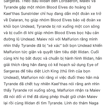
Sargeras. Theo dấu Illidan đến Lordaeron, Maiev và
Tyrande gặp một nhóm Blood Elves do hoàng tử
Kael'thas Sunstrider chỉ huy đang dẫn một đoàn xe trở
về Dalaran, họ giúp nhóm Blood Elves bảo vệ đoàn xe
khỏi bọn Undead, Tyrande bị rơi xuống một con sông
và bị cuốn đi khi giúp nhóm Blood Elves bọc hậu cản
đường lũ Undead. Maiev nói với Malfurion rằng mình
nhìn thấy Tyrande đã bị "xé xác" bởi bọn Undead khiến
Malfurion tức giận và quyết tâm tiêu diệt Illidan. Cuối
cùng khi họ bắt được và chuẩn bị hành hình Illidan, hắn
giải thích rằng hắn đang có kế hoạch sử dụng Eye of
Sargeras để tiêu diệt Lich King (thủ lĩnh của bọn
Undead), Malfurion nói rằng vì việc đuổi theo hắn mà
Tyrande đã chết tuy nhiên Kael'thas nói rằng anh nhìn
thấy Tyrande rơi xuống sông, Malfurion nhận ra Maiev
đã nói dối vì thế đã dùng phép thuật giữ chân Maiev
lại rồi cùng Illidan đi tìm Tyrande. Lính do thám Naga