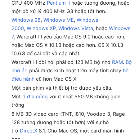
CPU 400 MHz
Pentium II
hoặc tương đương, hoặc
một bộ xử lý 400 MHz G3 hoặc tốt hơn.
Windows 98
,
Windows ME
,
Windows
2000
,
Windows XP
,
Windows Vista
, hoặc
Windows
7
. Warcraft III yêu cầu Mac OS 9.0 hoặc cao hơn,
hoặc Mac OS X 10.1.3 hoặc cao hơn. OS X 10.1.3-
10.6.8 để cài đặt và cập nhật.
Warcraft III đòi hỏi phải có 128 MB bộ nhớ
RAM
.
Bộ
nhớ ảo
phải được kích hoạt trên máy tính chạy
hệ
điều hành
cũ hơn Mac OS X.
Một bàn phím và thiết bị trỏ được yêu cầu.
Một
ổ đĩa cứng
với ít nhất 550 MB không gian
trống
8 MB 3D video card (TNT, i810, Voodoo 3, Rage
128 tương đương hoặc tốt hơn) với sự hỗ
trợ
DirectX
8.1. Cho Mac OS, một card màn hình
bao