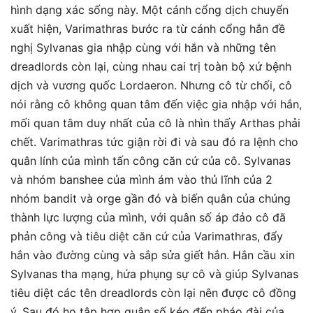
hình dạng xác sống này. Một cánh cổng dịch chuyển
xuất hiện, Varimathras bước ra từ cánh cổng hắn đề
nghị Sylvanas gia nhập cùng với hắn và những tên
dreadlords còn lại, cùng nhau cai trị toàn bộ xứ bệnh
dịch và vương quốc Lordaeron. Nhưng cô từ chối, cô
nói rằng cô không quan tâm đến việc gia nhập với hắn,
mối quan tâm duy nhất của cô là nhìn thấy Arthas phải
chết. Varimathras tức giận rời đi và sau đó ra lệnh cho
quân lính của mình tấn công căn cứ của cô. Sylvanas
và nhóm banshee của mình ám vào thủ lĩnh của 2
nhóm bandit và orge gần đó và biến quân của chúng
thành lực lượng của mình, với quân số áp đảo cô đã
phản công và tiêu diệt căn cứ của Varimathras, đẩy
hắn vào đường cùng và sắp sửa giết hắn. Hắn cầu xin
Sylvanas tha mạng, hứa phụng sự cô và giúp Sylvanas
tiêu diệt các tên dreadlords còn lại nên được cô đồng
ý. Sau đó họ tập hợp quân số kéo đến pháo đài của