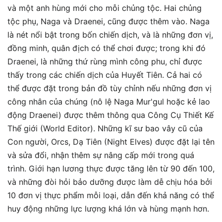
và một anh hùng mới cho mỗi chủng tộc. Hai chủng
tộc phụ, Naga và Draenei, cũng được thêm vào. Naga
là nét nổi bật trong bốn chiến dịch, và là những đơn vị,
đồng minh, quân địch có thể chơi được; trong khi đó
Draenei, là những thứ rùng mình công phu, chỉ được
thấy trong các chiến dịch của Huyết Tiên. Cả hai có
thể được đặt trong bản đồ tùy chỉnh nếu những đơn vị
công nhân của chúng (nô lệ Naga Mur'gul hoặc kẻ lao
động Draenei) được thêm thông qua Công Cụ Thiết Kế
Thế giới (World Editor). Những kĩ sư bao vây cũ của
Con người, Orcs, Dạ Tiên (Night Elves) được đặt lại tên
và sửa đổi, nhận thêm sự nâng cấp mới trong quá
trình. Giới hạn lương thực được tăng lên từ 90 đến 100,
và những đòi hỏi bảo dưỡng được làm dễ chịu hóa bởi
10 đơn vị thực phẩm mỗi loại, dẫn đến khả năng có thể
huy động những lực lượng khá lớn và hùng mạnh hơn.