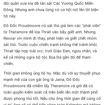
đội quân xưa kia đã tàn sát Các Vương Quốc Miền
Đông. Nhưng anh chưa từng có cơ hội nói lên lời biện
hộ này.
Đô Đốc Proudmoore cử sát thủ giả làm các “phái viên”
từ Theramore để lừa Thrall vào bẫy giết anh. Nhưng
Rexxar xin mình đi thay, phát hiện và giết chết nhóm
sát thủ. Trước cuộc chiến tranh không thể tránh khỏi.
Thrall tập hợp loài orc, troll Giáo Đen, ngưu nhân, và
kể cả những ogre bộ tộc Búa Đá gần đó để tham
chiến.
Thời gian không ủng hộ họ. Mặc dù với sự thuyết phục
mạnh mẽ của con gái ông là Jaina, Đô Đốc
Proudmoore đã chiếm lấy Theramore và giờ đã có
toàn quyền kiểm soát cả trên biển lẫn một thành phố
được phòng thủ tốt. Nếu cho ông thời gian để củng cố
vị trí, ông sẽ có thể tiến công toàn Kalimdor mà không