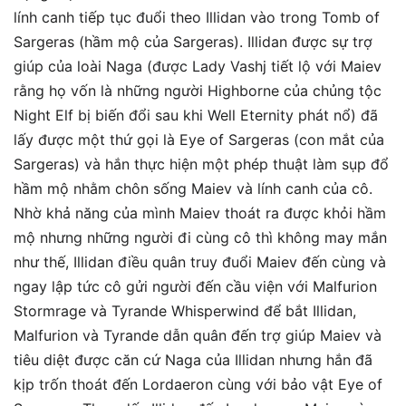
lính canh tiếp tục đuổi theo Illidan vào trong Tomb of
Sargeras (hầm mộ của Sargeras). Illidan được sự trợ
giúp của loài Naga (được Lady Vashj tiết lộ với Maiev
rằng họ vốn là những người Highborne của chủng tộc
Night Elf bị biến đổi sau khi Well Eternity phát nổ) đã
lấy được một thứ gọi là Eye of Sargeras (con mắt của
Sargeras) và hắn thực hiện một phép thuật làm sụp đổ
hầm mộ nhằm chôn sống Maiev và lính canh của cô.
Nhờ khả năng của mình Maiev thoát ra được khỏi hầm
mộ nhưng những người đi cùng cô thì không may mắn
như thế, Illidan điều quân truy đuổi Maiev đến cùng và
ngay lập tức cô gửi người đến cầu viện với Malfurion
Stormrage và Tyrande Whisperwind để bắt Illidan,
Malfurion và Tyrande dẫn quân đến trợ giúp Maiev và
tiêu diệt được căn cứ Naga của Illidan nhưng hắn đã
kịp trốn thoát đến Lordaeron cùng với bảo vật Eye of