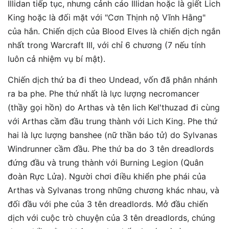
Illidan tiếp tục, nhưng cảnh cáo Illidan hoặc là giết Lich
King hoặc là đối mặt với "Cơn Thịnh nộ Vĩnh Hằng"
của hắn. Chiến dịch của Blood Elves là chiến dịch ngắn
nhất trong Warcraft III, với chỉ 6 chương (7 nếu tính
luôn cả nhiệm vụ bí mật).
Chiến dịch thứ ba đi theo Undead, vốn đã phân nhánh
ra ba phe. Phe thứ nhất là lực lượng necromancer
(thầy gọi hồn) do Arthas và tên lich Kel'thuzad đi cùng
với Arthas cầm đầu trung thành với Lich King. Phe thứ
hai là lực lượng banshee (nữ thần báo tử) do Sylvanas
Windrunner cầm đầu. Phe thứ ba do 3 tên dreadlords
đứng đầu và trung thành với Burning Legion (Quân
đoàn Rực Lửa). Người chơi điều khiển phe phái của
Arthas và Sylvanas trong những chương khác nhau, và
đối đầu với phe của 3 tên dreadlords. Mở đầu chiến
dịch với cuộc trò chuyện của 3 tên dreadlords, chúng