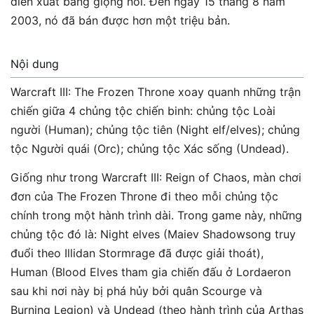
diễn xuất bằng giọng nói. Đến ngày 15 tháng 8 năm
2003, nó đã bán được hơn một triệu bản.
Nội dung
Warcraft III: The Frozen Throne xoay quanh những trận
chiến giữa 4 chủng tộc chiến binh: chủng tộc Loài
người (Human); chủng tộc tiên (Night elf/elves); chủng
tộc Người quái (Orc); chủng tộc Xác sống (Undead).
Giống như trong Warcraft III: Reign of Chaos, màn chơi
đơn của The Frozen Throne đi theo mỗi chủng tộc
chính trong một hành trình dài. Trong game này, những
chủng tộc đó là: Night elves (Maiev Shadowsong truy
đuổi theo Illidan Stormrage đã được giải thoát),
Human (Blood Elves tham gia chiến đấu ở Lordaeron
sau khi nơi này bị phá hủy bởi quân Scourge và
Burning Legion) và Undead (theo hành trình của Arthas