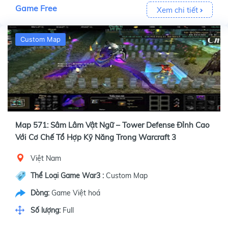
Game Free
Xem chi tiết
Custom Map
Map 571: Sâm Lâm Vật Ngữ – Tower Defense Đỉnh Cao
Với Cơ Chế Tổ Hợp Kỹ Năng Trong Warcraft 3
Việt Nam
Thể Loại Game War3 :
Custom Map
Dòng:
Game Việt hoá
Số lượng:
Full