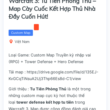
Warcraft 3: Tu Tiên Phòng Thủ –
Map Cày Cuốc Kết Hợp Thủ Nhà
Đầy Cuốn Hút!
Custom Map
Việt Nam
Loại Game: Custom Map Truyền kỳ nhập vai
(RPG) + Tower Defense + Hero Defense
Tải map :
https://drive.google.com/file/d/135EJ-
KvGCqTiNsuA2Uj3Thp66Es8d-C1/view
Giới thiệu :
Tu Tiên Phòng Thủ
là một trong
những custom map cực kỳ hot thuộc thể
loại
tower defense kết hợp tu tiên
trong
Warcraft 3. Map được cộng đồng đánh giá cao