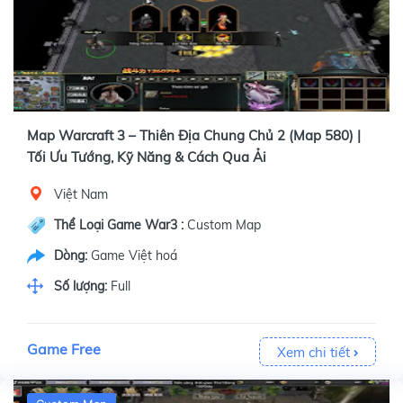
Map Warcraft 3 – Thiên Địa Chung Chủ 2 (Map 580) |
Tối Ưu Tướng, Kỹ Năng & Cách Qua Ải
Việt Nam
Thể Loại Game War3 :
Custom Map
Dòng:
Game Việt hoá
Số lượng:
Full
Game Free
Xem chi tiết