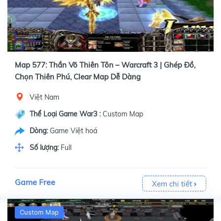
Map 577: Thần Võ Thiên Tôn – Warcraft 3 | Ghép Đồ,
Chọn Thiên Phú, Clear Map Dễ Dàng
Việt Nam
Thể Loại Game War3 :
Custom Map
Dòng:
Game Việt hoá
Số lượng:
Full
Game Free
Xem chi tiết
Custom Map