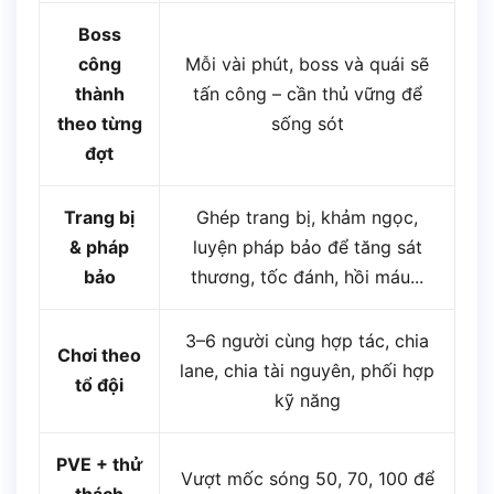
Boss
công
Mỗi vài phút, boss và quái sẽ
thành
tấn công – cần thủ vững để
theo từng
sống sót
đợt
Trang bị
Ghép trang bị, khảm ngọc,
& pháp
luyện pháp bảo để tăng sát
bảo
thương, tốc đánh, hồi máu...
3–6 người cùng hợp tác, chia
Chơi theo
lane, chia tài nguyên, phối hợp
tổ đội
kỹ năng
PVE + thử
Vượt mốc sóng 50, 70, 100 để
thách