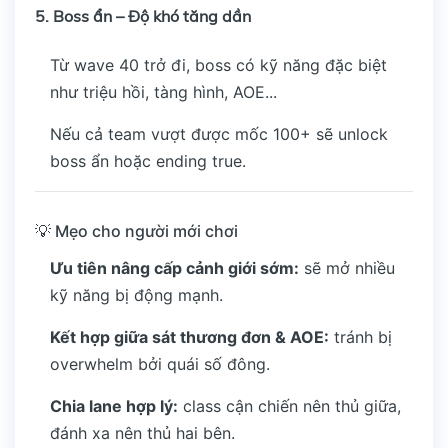
5.
Boss ẩn – Độ khó tăng dần
Từ wave 40 trở đi, boss có kỹ năng đặc biệt
như triệu hồi, tàng hình, AOE...
Nếu cả team vượt được mốc 100+ sẽ unlock
boss ẩn hoặc ending true.
💡 Mẹo cho người mới chơi
Ưu tiên nâng cấp cảnh giới sớm:
sẽ mở nhiều
kỹ năng bị động mạnh.
Kết hợp giữa sát thương đơn & AOE:
tránh bị
overwhelm bởi quái số đông.
Chia lane hợp lý:
class cận chiến nên thủ giữa,
đánh xa nên thủ hai bên.