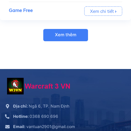
Game Free
Xem chi tiết
Xem thêm
Địa chỉ:
Ngã 6, TP. Nam Định
Hotline:
0368 690 696
Email:
vantuan2901@gmail.com