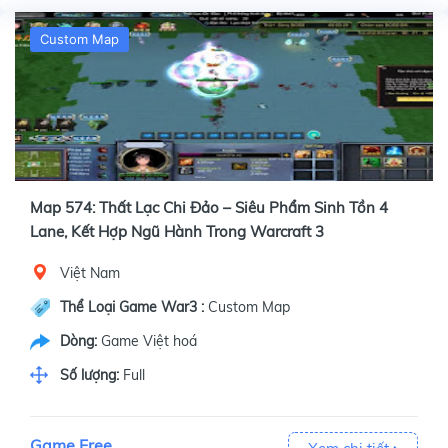
Custom Map
Map 574: Thất Lạc Chi Đảo – Siêu Phẩm Sinh Tồn 4
Lane, Kết Hợp Ngũ Hành Trong Warcraft 3
Việt Nam
Thể Loại Game War3 :
Custom Map
Dòng:
Game Việt hoá
Số lượng:
Full
Game Free