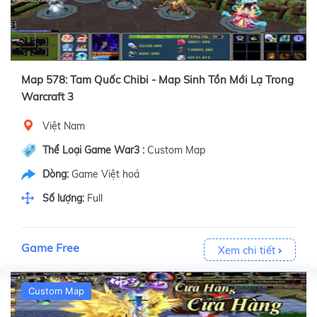
Map 578: Tam Quốc Chibi - Map Sinh Tồn Mới Lạ Trong
Warcraft 3
Việt Nam
Thể Loại Game War3 :
Custom Map
Dòng:
Game Việt hoá
Số lượng:
Full
Game Free
Xem chi tiết
Custom Map