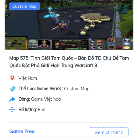
Custom Map
Map 575: Tinh Giới Tam Quốc – Bản Đồ TD Chủ Đề Tam
Quốc Đột Phá Giới Hạn Trong Warcraft 3
Việt Nam
Thể Loại Game War3 :
Custom Map
Dòng:
Game Việt hoá
Số lượng:
Full
Game Free
Xem chi tiết