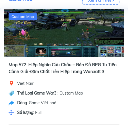
Xem chi tiết
Custom Map
Map 572: Hiệp Nghĩa Cửu Châu – Bản Đồ RPG Tu Tiên
Cảnh Giới Đậm Chất Tiên Hiệp Trong Warcraft 3
Việt Nam
Thể Loại Game War3 :
Custom Map
Dòng:
Game Việt hoá
Số lượng:
Full