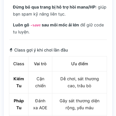
Đừng bỏ qua trang bị hỗ trợ hồi mana/HP:
giúp
bạn spam kỹ năng liên tục.
Luôn gõ
sau mỗi mốc ải lớn
để giữ code
-save
tu luyện.
🧙 Class gợi ý khi chơi lần đầu
Class
Vai trò
Ưu điểm
Kiếm
Cận
Dễ chơi, sát thương
Tu
chiến
cao, trâu bò
Pháp
Đánh
Gây sát thương diện
Tu
xa AOE
rộng, yếu máu