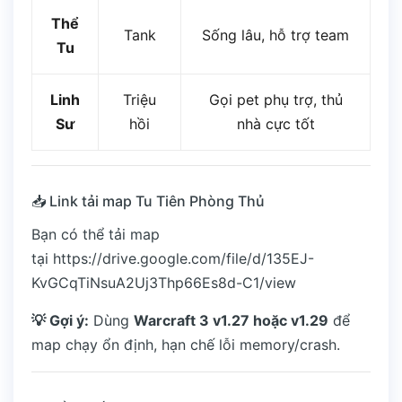
Thể
Tank
Sống lâu, hỗ trợ team
Tu
Linh
Triệu
Gọi pet phụ trợ, thủ
Sư
hồi
nhà cực tốt
📥 Link tải map Tu Tiên Phòng Thủ
Bạn có thể tải map
tại
https://drive.google.com/file/d/135EJ-
KvGCqTiNsuA2Uj3Thp66Es8d-C1/view
💡 Gợi ý:
Dùng
Warcraft 3 v1.27 hoặc v1.29
để
map chạy ổn định, hạn chế lỗi memory/crash.