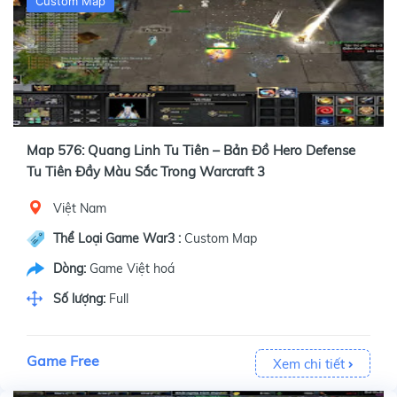
Custom Map
Map 576: Quang Linh Tu Tiên – Bản Đồ Hero Defense
Tu Tiên Đầy Màu Sắc Trong Warcraft 3
Việt Nam
Thể Loại Game War3 :
Custom Map
Dòng:
Game Việt hoá
Số lượng:
Full
Game Free
Xem chi tiết