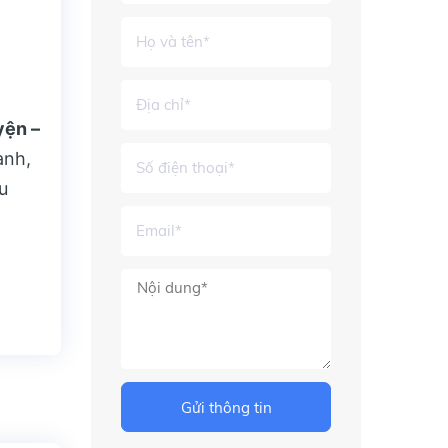
yện –
ành,
u
Gửi thông tin