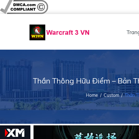
Tran
Thần Thông Hữu Điểm – Bản Th
Home
/
Custom
/
Thần T