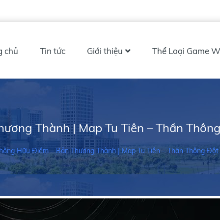
g chủ
Tin tức
Giới thiệu
Thể Loại Game W
ương Thành | Map Tu Tiên – Thần Thông 
hông Hữu Điểm – Bản Thương Thành | Map Tu Tiên – Thần Thông Đột 