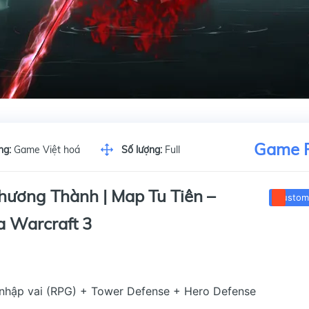
Game 
ng:
Game Việt hoá
Số lượng:
Full
ương Thành | Map Tu Tiên –
Custom
a Warcraft 3
nhập vai (RPG) + Tower Defense + Hero Defense