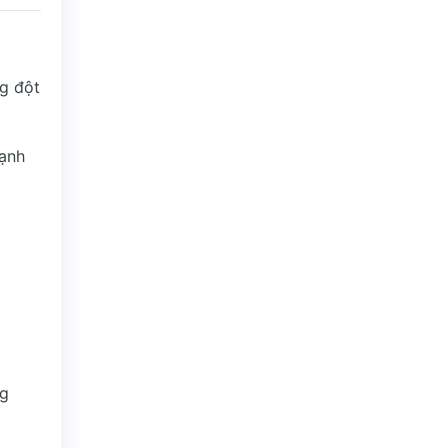
g đột
mạnh
ng