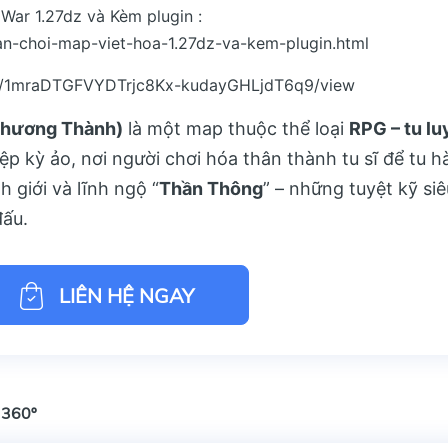
War 1.27dz và Kèm plugin :
n-choi-map-viet-hoa-1.27dz-va-kem-plugin.html
le/d/1mraDTGFVYDTrjc8Kx-kudayGHLjdT6q9/view
Thương Thành)
là một map thuộc thể loại
RPG – tu lu
iệp kỳ ảo, nơi người chơi hóa thân thành tu sĩ để tu h
 giới và lĩnh ngộ “
Thần Thông
” – những tuyệt kỹ siê
đấu.
LIÊN HỆ NGAY
 360º