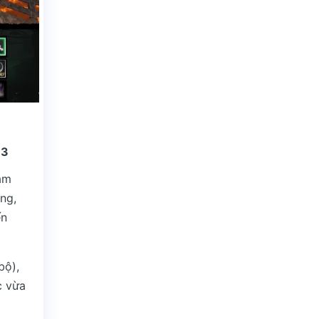
 3
cảm
ông,
ến
bộ),
c vừa