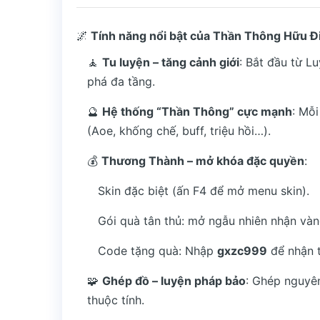
🌌
Tính năng nổi bật của Thần Thông Hữu 
🧘
Tu luyện – tăng cảnh giới
: Bắt đầu từ 
phá đa tầng.
🔮
Hệ thống “Thần Thông” cực mạnh
: Mỗ
(Aoe, khống chế, buff, triệu hồi…).
💰
Thương Thành – mở khóa đặc quyền
:
Skin đặc biệt (ấn F4 để mở menu skin).
Gói quà tân thủ: mở ngẫu nhiên nhận vàng
Code tặng quà: Nhập
gxzc999
để nhận 
🧩
Ghép đồ – luyện pháp bảo
: Ghép nguyên
thuộc tính.