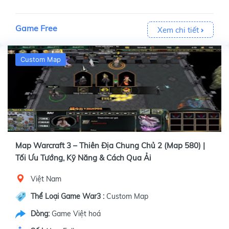
Game Free
Xem chi tiết
Custom Map
Map Warcraft 3 – Thiên Địa Chung Chủ 2 (Map 580) |
Tối Ưu Tướng, Kỹ Năng & Cách Qua Ải
Việt Nam
Thể Loại Game War3 :
Custom Map
Dòng:
Game Việt hoá