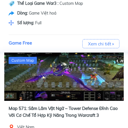
Thể Loại Game War3 :
Custom Map
Dòng:
Game Việt hoá
Số lượng:
Full
Game Free
Xem chi tiết
Custom Map
Map 571: Sâm Lâm Vật Ngữ – Tower Defense Đỉnh Cao
Với Cơ Chế Tổ Hợp Kỹ Năng Trong Warcraft 3
Việt Nam