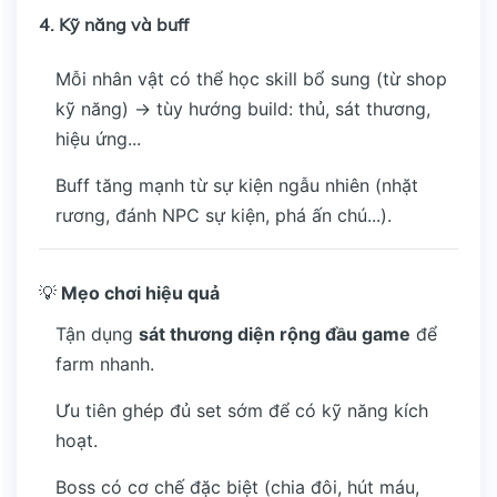
4.
Kỹ năng và buff
Mỗi nhân vật có thể học skill bổ sung (từ shop
kỹ năng) → tùy hướng build: thủ, sát thương,
hiệu ứng...
Buff tăng mạnh từ sự kiện ngẫu nhiên (nhặt
rương, đánh NPC sự kiện, phá ấn chú...).
💡
Mẹo chơi hiệu quả
Tận dụng
sát thương diện rộng đầu game
để
farm nhanh.
Ưu tiên ghép đủ set sớm để có kỹ năng kích
hoạt.
Boss có cơ chế đặc biệt (chia đôi, hút máu,