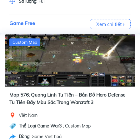
Số lượng:
Full
Game Free
Xem chi tiết
Custom Map
Map 576: Quang Linh Tu Tiên – Bản Đồ Hero Defense
Tu Tiên Đầy Màu Sắc Trong Warcraft 3
Việt Nam
Thể Loại Game War3 :
Custom Map
Dòng:
Game Việt hoá