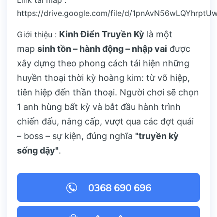
Link tải map :
https://drive.google.com/file/d/1pnAvN56wLQYhrpt
Kinh Điển Truyền Kỳ
là một
Giới thiệu :
map
sinh tồn – hành động – nhập vai
được
xây dựng theo phong cách tái hiện những
huyền thoại thời kỳ hoàng kim: từ võ hiệp,
tiên hiệp đến thần thoại. Người chơi sẽ chọn
1 anh hùng bất kỳ và bắt đầu hành trình
chiến đấu, nâng cấp, vượt qua các đợt quái
– boss – sự kiện, đúng nghĩa
"truyền kỳ
sống dậy"
.
0368 690 696