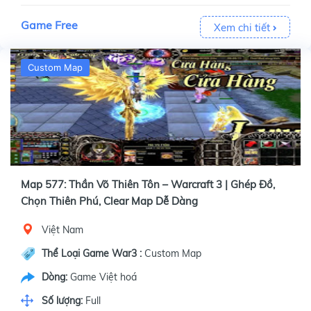
Game Free
Xem chi tiết
Custom Map
Map 577: Thần Võ Thiên Tôn – Warcraft 3 | Ghép Đồ,
Chọn Thiên Phú, Clear Map Dễ Dàng
Việt Nam
Thể Loại Game War3 :
Custom Map
Dòng:
Game Việt hoá
Số lượng:
Full