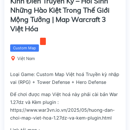
Kinh Điển Truyền Kỳ – Hồi Sinh
Những Hào Kiệt Trong Thế Giới
Mộng Tưởng | Map Warcraft 3
Việt Hóa
Custom Map
Việt Nam
Loại Game: Custom Map Việt hoá Truyền kỳ nhập
vai (RPG) + Tower Defense + Hero Defense
Để chơi được map Việt hoá này phải cài bản War
1.27dz và Kèm plugin :
https://www.war3vn.io.vn/2025/05/huong-dan-
choi-map-viet-hoa-1.27dz-va-kem-plugin.html