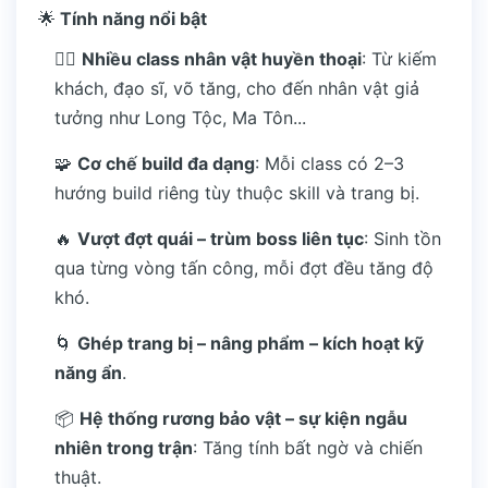
🌟
Tính năng nổi bật
🧙‍♂️
Nhiều class nhân vật huyền thoại
: Từ kiếm
khách, đạo sĩ, võ tăng, cho đến nhân vật giả
tưởng như Long Tộc, Ma Tôn...
🧩
Cơ chế build đa dạng
: Mỗi class có 2–3
hướng build riêng tùy thuộc skill và trang bị.
🔥
Vượt đợt quái – trùm boss liên tục
: Sinh tồn
qua từng vòng tấn công, mỗi đợt đều tăng độ
khó.
🌀
Ghép trang bị – nâng phẩm – kích hoạt kỹ
năng ẩn
.
📦
Hệ thống rương bảo vật – sự kiện ngẫu
nhiên trong trận
: Tăng tính bất ngờ và chiến
thuật.