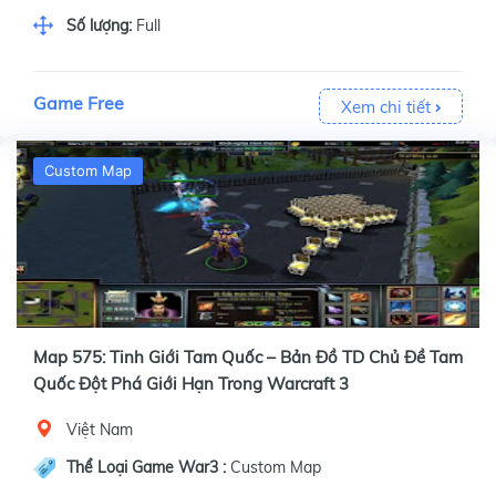
Số lượng:
Full
Game Free
Xem chi tiết
Custom Map
Map 575: Tinh Giới Tam Quốc – Bản Đồ TD Chủ Đề Tam
Quốc Đột Phá Giới Hạn Trong Warcraft 3
Việt Nam
Thể Loại Game War3 :
Custom Map