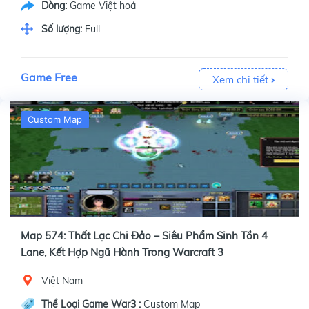
Dòng:
Game Việt hoá
Số lượng:
Full
Game Free
Xem chi tiết
Custom Map
Map 574: Thất Lạc Chi Đảo – Siêu Phẩm Sinh Tồn 4
Lane, Kết Hợp Ngũ Hành Trong Warcraft 3
Việt Nam
Thể Loại Game War3 :
Custom Map