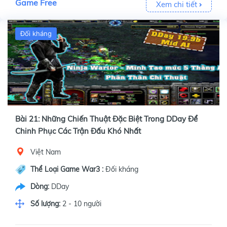
Game Free
Xem chi tiết
Đối kháng
Bài 21: Những Chiến Thuật Đặc Biệt Trong DDay Để
Chinh Phục Các Trận Đấu Khó Nhất
Việt Nam
Thể Loại Game War3 :
Đối kháng
Dòng:
DDay
Số lượng:
2 - 10 người