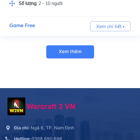
Số lượng:
2 - 10 người
Game Free
Xem chi tiết
Xem thêm
Địa chỉ:
Ngã 6, TP. Nam Định
Hotline:
0368 690 696