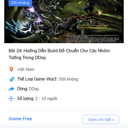
Đối kháng
Bài 24: Hướng Dẫn Build Đồ Chuẩn Cho Các Nhóm
Tướng Trong DDay
Việt Nam
Thể Loại Game War3 :
Đối kháng
Dòng:
DDay
Số lượng:
2 - 10 người
Game Free
Xem chi tiết