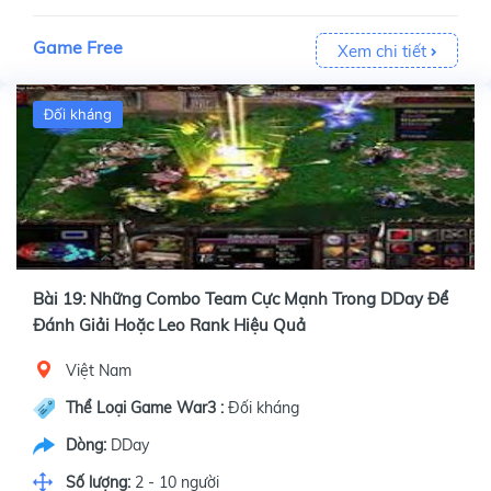
Game Free
Xem chi tiết
Đối kháng
Bài 19: Những Combo Team Cực Mạnh Trong DDay Để
Đánh Giải Hoặc Leo Rank Hiệu Quả
Việt Nam
Thể Loại Game War3 :
Đối kháng
Dòng:
DDay
Số lượng:
2 - 10 người