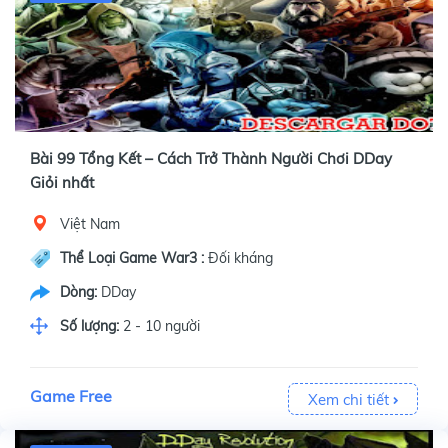
Bài 99 Tổng Kết – Cách Trở Thành Người Chơi DDay
Giỏi nhất
Việt Nam
Thể Loại Game War3 :
Đối kháng
Dòng:
DDay
Số lượng:
2 - 10 người
Game Free
Xem chi tiết