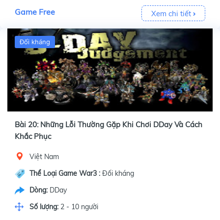
Game Free
Xem chi tiết
Đối kháng
Bài 20: Những Lỗi Thường Gặp Khi Chơi DDay Và Cách
Khắc Phục
Việt Nam
Thể Loại Game War3 :
Đối kháng
Dòng:
DDay
Số lượng:
2 - 10 người