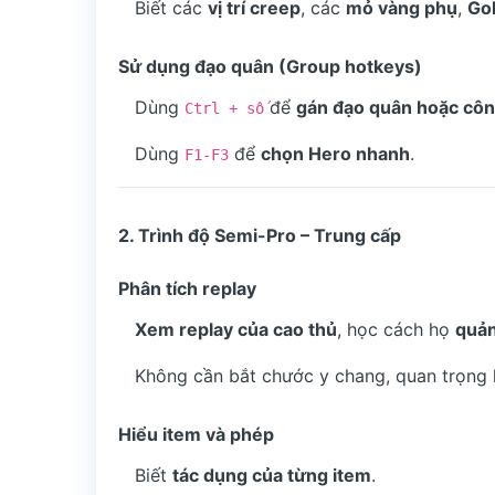
Biết các
vị trí creep
, các
mỏ vàng phụ
,
Go
Sử dụng đạo quân (Group hotkeys)
Dùng
để
gán đạo quân hoặc côn
Ctrl + số
Dùng
để
chọn Hero nhanh
.
F1-F3
2. Trình độ Semi-Pro – Trung cấp
Phân tích replay
Xem replay của cao thủ
, học cách họ
quản
Không cần bắt chước y chang, quan trọng 
Hiểu item và phép
Biết
tác dụng của từng item
.