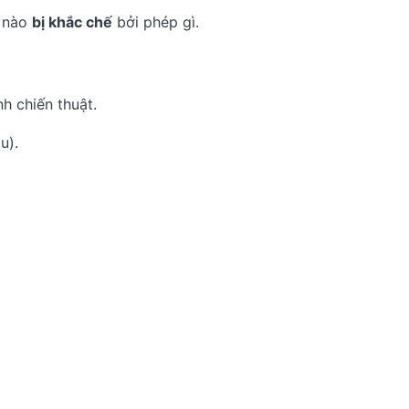
t nào
bị khắc chế
bởi phép gì.
nh chiến thuật.
u).