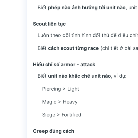
Biết
phép nào ảnh hưởng tới unit nào
, uni
Scout liên tục
Luôn theo dõi tình hình đối thủ để điều chỉ
Biết
cách scout từng race
(chi tiết ở bài sa
Hiểu chỉ số armor - attack
Biết
unit nào khắc chế unit nào
, ví dụ:
Piercing > Light
Magic > Heavy
Siege > Fortified
Creep đúng cách