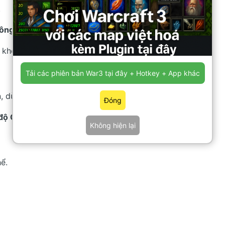
.
ông bị kẹt
.
khéo để nhốt quân địch khi cần.
Tải các phiên bản War3 tại đây + Hotkey + App khác
, dùng kỹ năng.
Đóng
 độ Campaign
.
Không hiện lại
ể.