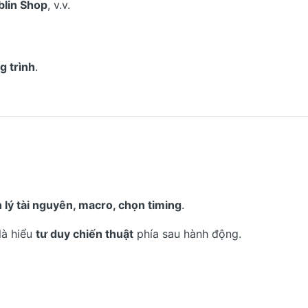
blin Shop
, v.v.
g trình
.
 lý tài nguyên, macro, chọn timing
.
là hiểu
tư duy chiến thuật
phía sau hành động.