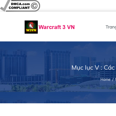
Tran
Mục lục V : Các
Home
/