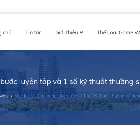
g chủ
Tin tức
Giới thiệu
Thể Loại Game W
 bước luyện tập và 1 số kỹ thuật thường 
Mele
/
Mục lục V : Các bước luyện tập và 1 số kỹ thuật thường sử dụn