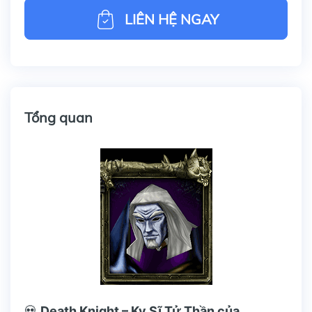
LIÊN HỆ NGAY
Tổng quan
💀
Death Knight – Kỵ Sĩ Tử Thần của