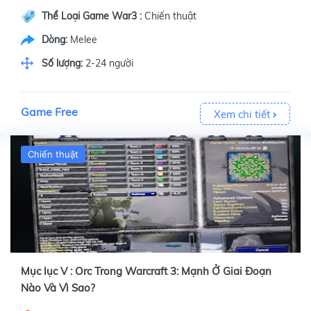
Thể Loại Game War3 :
Chiến thuật
Dòng:
Melee
Số lượng:
2-24 người
Game Free
Xem chi tiết
Chiến thuật
Mục lục V : Orc Trong Warcraft 3: Mạnh Ở Giai Đoạn
Nào Và Vì Sao?