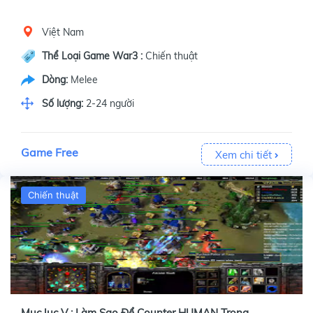
Việt Nam
Thể Loại Game War3 :
Chiến thuật
Dòng:
Melee
Số lượng:
2-24 người
Game Free
Xem chi tiết
Chiến thuật
Mục lục V : Làm Sao Để Counter HUMAN Trong