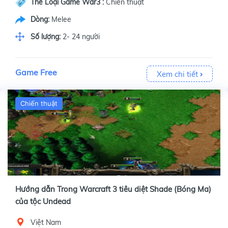
Thể Loại Game War3 :
Chiến thuật
Dòng:
Melee
Số lượng:
2- 24 người
Game Free
Xem chi tiết
Chiến thuật
Hướng dẫn Trong Warcraft 3 tiêu diệt Shade (Bóng Ma)
của tộc Undead
Việt Nam