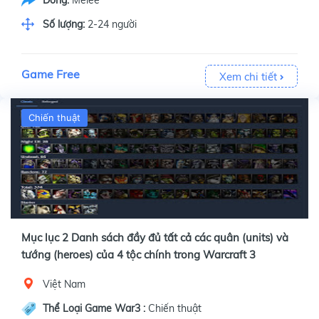
Dòng:
Melee
Số lượng:
2-24 người
Game Free
Xem chi tiết
Chiến thuật
Mục lục 2 Danh sách đầy đủ tất cả các quân (units) và
tướng (heroes) của 4 tộc chính trong Warcraft 3
Việt Nam
Thể Loại Game War3 :
Chiến thuật