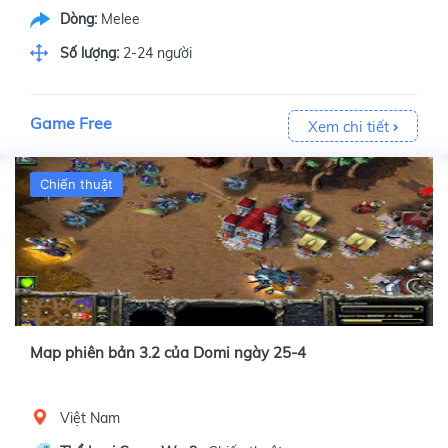
Dòng:
Melee
Số lượng:
2-24 người
Game Free
Xem chi tiết
Chiến thuật
Map phiên bản 3.2 của Domi ngày 25-4
Việt Nam