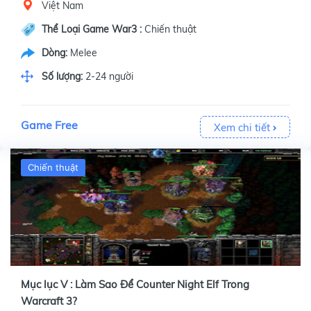
Việt Nam
Thể Loại Game War3 :
Chiến thuật
Dòng:
Melee
Số lượng:
2-24 người
Game Free
Xem chi tiết
Chiến thuật
Mục lục V : Làm Sao Để Counter Night Elf Trong
Warcraft 3?