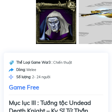
Thể Loại Game War3 :
Chiến thuật
Dòng:
Melee
Số lượng:
2- 24 người
Game Free
Mục lục III : Tướng tộc Undead
Death Knight – Kỵ Sĩ Tử Thần