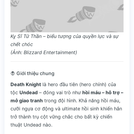
Kỵ Sĩ Tử Thần – biểu tượng của quyền lực và sự
chết chóc
(Ảnh: Blizzard Entertainment)
🧛 Giới thiệu chung
Death Knight
là hero đầu tiên (hero chính) của
tộc
Undead
– đóng vai trò như
hồi máu – hỗ trợ –
mở giao tranh
trong đội hình. Khả năng hồi máu,
cưỡi ngựa cơ động và ultimate hồi sinh khiến hắn
trở thành trụ cột vững chắc cho bất kỳ chiến
thuật Undead nào.