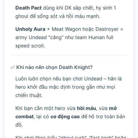
Death Pact
dùng khi DK sắp chết, hy sinh 1
ghoul để sống sót và hồi máu mạnh.
Unholy Aura
+ Meat Wagon hoặc Destroyer =
army Undead “căng” như team Human full
speed scroll.
✅ Khi nào nên chọn Death Knight?
Luôn luôn chọn nếu bạn chơi Undead – hắn là
hero khởi đầu mặc định trong gần như mọi
chiến thuật.
Khi bạn cần một hero vừa
hồi máu
, vừa
mở
combat
, lại có
cơ động cao
để hỗ trợ toàn bản
đồ.
Khi chơi theo kiểu "ghoul rush", "fast tech" hoặc