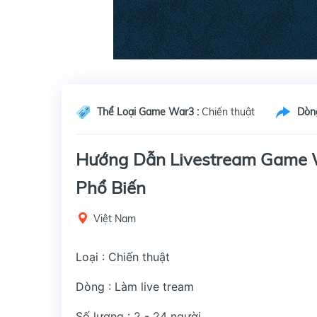
Thể Loại Game War3 :
Chiến thuật
Dòn
Hướng Dẫn Livestream Game W
Phổ Biến
Việt Nam
Loại : Chiến thuật
Dòng : Làm live tream
Số lượng : 2 - 24 người