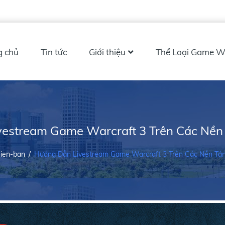
g chủ
Tin tức
Giới thiệu
Thể Loại Game W
estream Game Warcraft 3 Trên Các Nền
ien-ban
/
Hướng Dẫn Livestream Game Warcraft 3 Trên Các Nền Tả