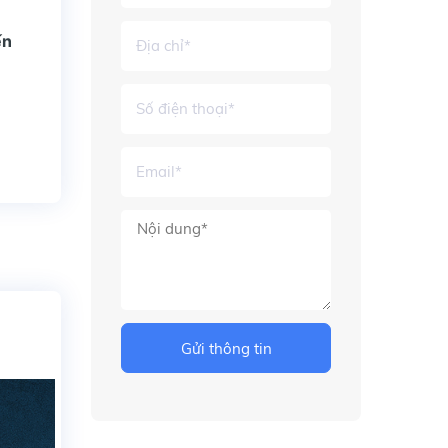
ến
Gửi thông tin