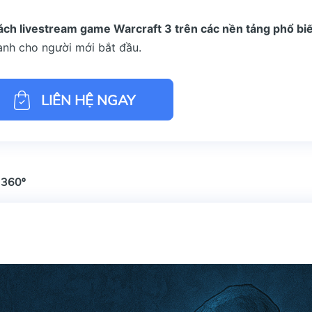
cách livestream game Warcraft 3 trên các nền tảng phổ bi
dành cho người mới bắt đầu.
LIÊN HỆ NGAY
 360º