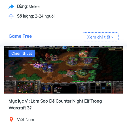
Dòng:
Melee
Số lượng:
2-24 người
Game Free
Xem chi tiết
Chiến thuật
Mục lục V : Làm Sao Để Counter Night Elf Trong
Warcraft 3?
Việt Nam