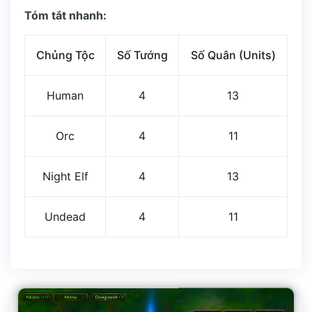
Tóm tắt nhanh:
Chủng Tộc
Số Tướng
Số Quân (Units)
Human
4
13
Orc
4
11
Night Elf
4
13
Undead
4
11