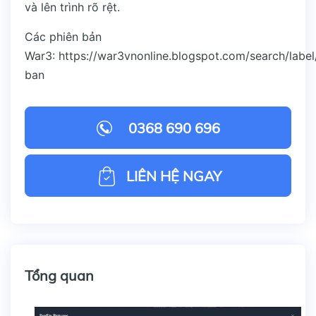
và lên trình rõ rệt.
Các phiên bản
War3:
https://war3vnonline.blogspot.com/search/label
ban
0368 690 696
LIÊN HỆ NGAY
Tổng quan