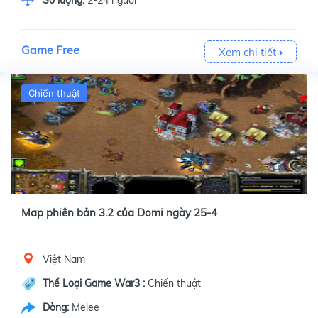
Số lượng:
2-24 người
Game Free
Xem chi tiết
Chiến thuật
Map phiên bản 3.2 của Domi ngày 25-4
Việt Nam
Thể Loại Game War3 :
Chiến thuật
Dòng:
Melee