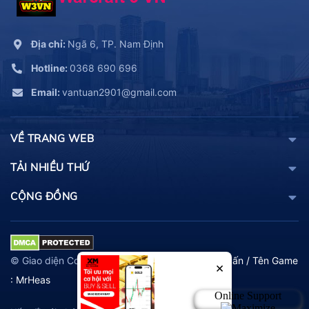
Địa chỉ:
Ngã 6, TP. Nam Định
Hotline:
0368 690 696
Email:
vantuan2901@gmail.com
VỀ TRANG WEB
TẢI NHIỀU THỨ
CỘNG ĐỒNG
© Giao diện Copy và Thiết kế lại bởi
Tên thật : Tuấn / Tên Game
×
: MrHeas