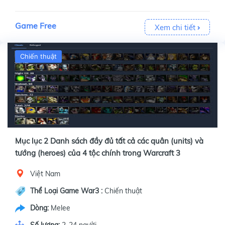
Game Free
Xem chi tiết
Chiến thuật
Mục lục 2 Danh sách đầy đủ tất cả các quân (units) và
tướng (heroes) của 4 tộc chính trong Warcraft 3
Việt Nam
Thể Loại Game War3 :
Chiến thuật
Dòng:
Melee