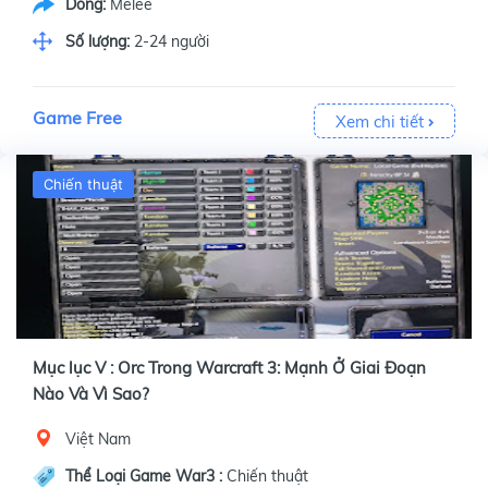
Dòng:
Melee
Số lượng:
2-24 người
Game Free
Xem chi tiết
Chiến thuật
Mục lục V : Orc Trong Warcraft 3: Mạnh Ở Giai Đoạn
Nào Và Vì Sao?
Việt Nam
Thể Loại Game War3 :
Chiến thuật