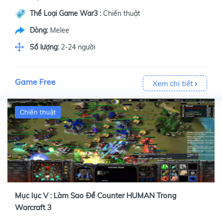
Thể Loại Game War3 :
Chiến thuật
Dòng:
Melee
Số lượng:
2-24 người
Game Free
Xem chi tiết
Chiến thuật
Mục lục V : Làm Sao Để Counter HUMAN Trong
Warcraft 3