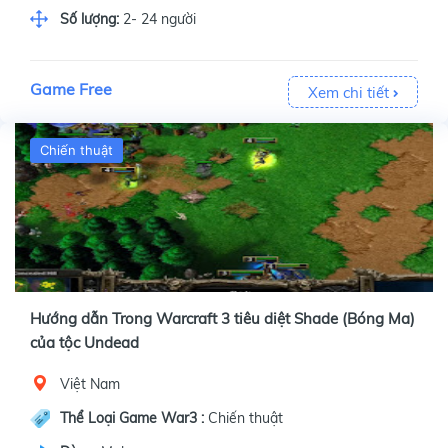
Số lượng:
2- 24 người
Game Free
Xem chi tiết
Chiến thuật
Hướng dẫn Trong Warcraft 3 tiêu diệt Shade (Bóng Ma)
của tộc Undead
Việt Nam
Thể Loại Game War3 :
Chiến thuật