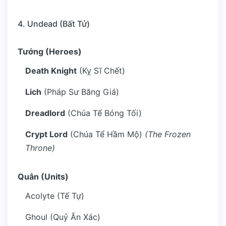
4. Undead (Bất Tử)
Tướng (Heroes)
Death Knight
(Kỵ Sĩ Chết)
Lich
(Pháp Sư Băng Giá)
Dreadlord
(Chúa Tể Bóng Tối)
Crypt Lord
(Chúa Tể Hầm Mộ)
(The Frozen
Throne)
Quân (Units)
Acolyte (Tế Tự)
Ghoul (Quỷ Ăn Xác)