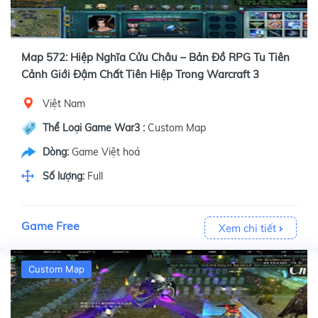
Map 572: Hiệp Nghĩa Cửu Châu – Bản Đồ RPG Tu Tiên
Cảnh Giới Đậm Chất Tiên Hiệp Trong Warcraft 3
Việt Nam
Thể Loại Game War3 :
Custom Map
Dòng:
Game Việt hoá
Số lượng:
Full
Game Free
Xem chi tiết
Custom Map