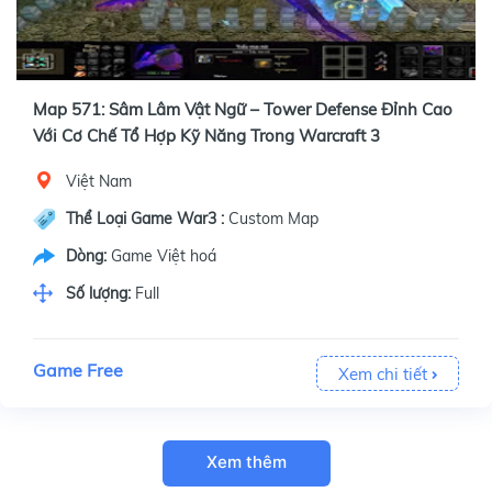
Map 571: Sâm Lâm Vật Ngữ – Tower Defense Đỉnh Cao
Với Cơ Chế Tổ Hợp Kỹ Năng Trong Warcraft 3
Việt Nam
Thể Loại Game War3 :
Custom Map
Dòng:
Game Việt hoá
Số lượng:
Full
Game Free
Xem chi tiết
Xem thêm