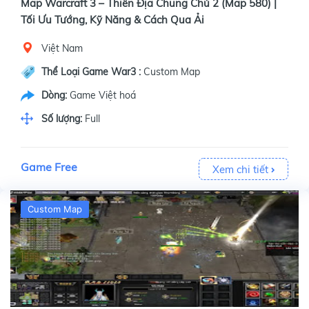
Map Warcraft 3 – Thiên Địa Chung Chủ 2 (Map 580) |
Tối Ưu Tướng, Kỹ Năng & Cách Qua Ải
Việt Nam
Thể Loại Game War3 :
Custom Map
Dòng:
Game Việt hoá
Số lượng:
Full
Game Free
Xem chi tiết
Custom Map