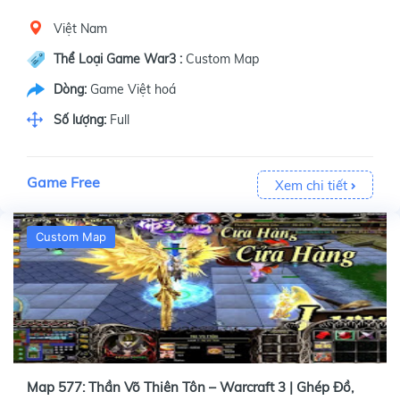
Việt Nam
Thể Loại Game War3 :
Custom Map
Dòng:
Game Việt hoá
Số lượng:
Full
Game Free
Xem chi tiết
Custom Map
Map 577: Thần Võ Thiên Tôn – Warcraft 3 | Ghép Đồ,