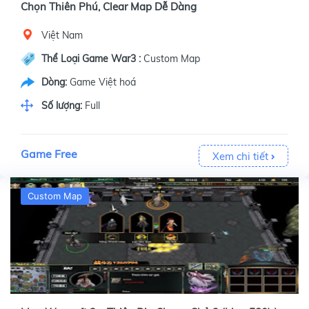
Chọn Thiên Phú, Clear Map Dễ Dàng
Việt Nam
Thể Loại Game War3 :
Custom Map
Dòng:
Game Việt hoá
Số lượng:
Full
Game Free
Xem chi tiết
Custom Map