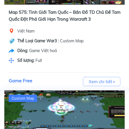
Map 575: Tinh Giới Tam Quốc – Bản Đồ TD Chủ Đề Tam
Quốc Đột Phá Giới Hạn Trong Warcraft 3
Việt Nam
Thể Loại Game War3 :
Custom Map
Dòng:
Game Việt hoá
Số lượng:
Full
Game Free
Xem chi tiết
Custom Map