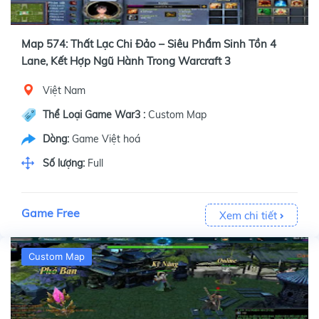
Map 574: Thất Lạc Chi Đảo – Siêu Phẩm Sinh Tồn 4
Lane, Kết Hợp Ngũ Hành Trong Warcraft 3
Việt Nam
Thể Loại Game War3 :
Custom Map
Dòng:
Game Việt hoá
Số lượng:
Full
Game Free
Xem chi tiết
Custom Map