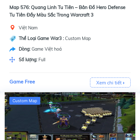
Map 576: Quang Linh Tu Tiên – Bản Đồ Hero Defense
Tu Tiên Đầy Màu Sắc Trong Warcraft 3
Việt Nam
Thể Loại Game War3 :
Custom Map
Dòng:
Game Việt hoá
Số lượng:
Full
Game Free
Xem chi tiết
Custom Map