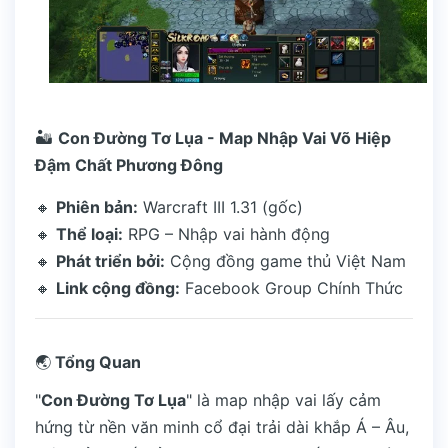
🏜️
Con Đường Tơ Lụa - Map Nhập Vai Võ Hiệp
Đậm Chất Phương Đông
🔸
Phiên bản:
Warcraft III 1.31 (gốc)
🔸
Thể loại:
RPG – Nhập vai hành động
🔸
Phát triển bởi:
Cộng đồng game thủ Việt Nam
🔸
Link cộng đồng:
Facebook Group Chính Thức
🌏
Tổng Quan
"
Con Đường Tơ Lụa
" là map nhập vai lấy cảm
hứng từ nền văn minh cổ đại trải dài khắp Á – Âu,