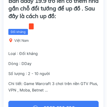
Bản dday 19.9 trở lên có thêm nhà
gần chỗ đổi tướng để up đồ . Sau
đây là cách up đồ:
Đối kháng
Việt Nam
Loại : Đối kháng
Dòng : DDay
Số lượng : 2 - 10 người
Chi tiết: Game Warcraft 3 chơi trên nền GTV Plus,
VPN , Moba, Betnet ...