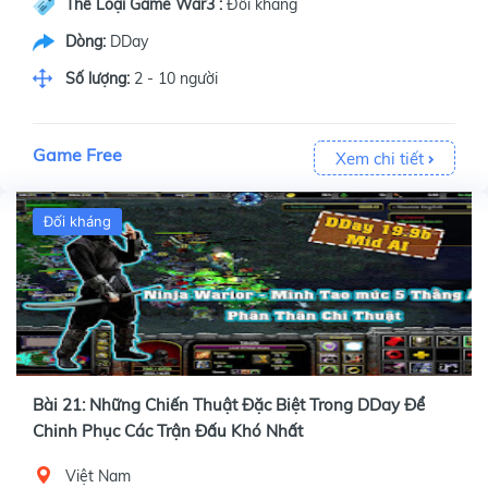
Thể Loại Game War3 :
Đối kháng
Dòng:
DDay
Số lượng:
2 - 10 người
Game Free
Xem chi tiết
Đối kháng
Bài 21: Những Chiến Thuật Đặc Biệt Trong DDay Để
Chinh Phục Các Trận Đấu Khó Nhất
Việt Nam