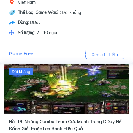
Việt Nam
Thể Loại Game War3 :
Đối kháng
Dòng:
DDay
Số lượng:
2 - 10 người
Game Free
Xem chi tiết
Đối kháng
Bài 19: Những Combo Team Cực Mạnh Trong DDay Để
Đánh Giải Hoặc Leo Rank Hiệu Quả