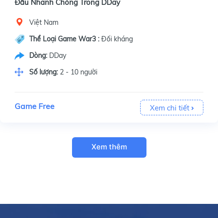
Đấu Nhanh Chóng Trong DDay
Việt Nam
Thể Loại Game War3 :
Đối kháng
Dòng:
DDay
Số lượng:
2 - 10 người
Game Free
Xem chi tiết
Xem thêm