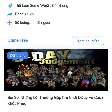
Thể Loại Game War3 :
Đối kháng
Dòng:
DDay
Số lượng:
2 - 10 người
Game Free
Xem chi tiết
Đối kháng
Bài 20: Những Lỗi Thường Gặp Khi Chơi DDay Và Cách
Khắc Phục