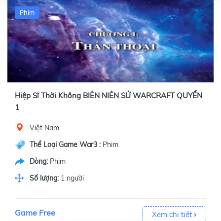
Phim
Hiệp Sĩ Thời Không BIÊN NIÊN SỬ WARCRAFT QUYỂN
1
Việt Nam
Thể Loại Game War3 :
Phim
Dòng:
Phim
Số lượng:
1 người
Game Free
Xem chi tiết