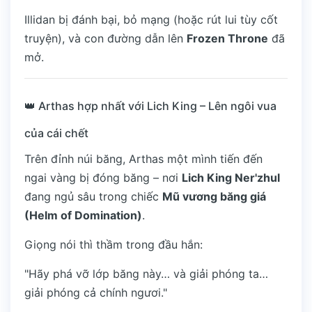
Illidan bị đánh bại, bỏ mạng (hoặc rút lui tùy cốt
truyện), và con đường dẫn lên
Frozen Throne
đã
mở.
👑 Arthas hợp nhất với Lich King – Lên ngôi vua
của cái chết
Trên đỉnh núi băng, Arthas một mình tiến đến
ngai vàng bị đóng băng – nơi
Lich King Ner'zhul
đang ngủ sâu trong chiếc
Mũ vương băng giá
(Helm of Domination)
.
Giọng nói thì thầm trong đầu hắn:
"Hãy phá vỡ lớp băng này… và giải phóng ta…
giải phóng cả chính ngươi."