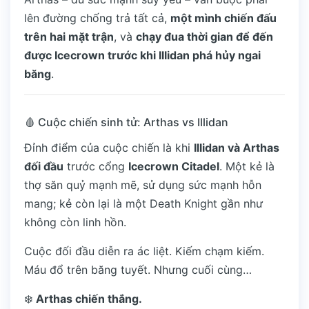
lên đường chống trả tất cả,
một mình chiến đấu
trên hai mặt trận
, và
chạy đua thời gian để đến
được Icecrown trước khi Illidan phá hủy ngai
băng
.
🩸 Cuộc chiến sinh tử: Arthas vs Illidan
Đỉnh điểm của cuộc chiến là khi
Illidan và Arthas
đối đầu
trước cổng
Icecrown Citadel
. Một kẻ là
thợ săn quỷ mạnh mẽ, sử dụng sức mạnh hỗn
mang; kẻ còn lại là một Death Knight gần như
không còn linh hồn.
Cuộc đối đầu diễn ra ác liệt. Kiếm chạm kiếm.
Máu đổ trên băng tuyết. Nhưng cuối cùng…
❄️
Arthas chiến thắng.