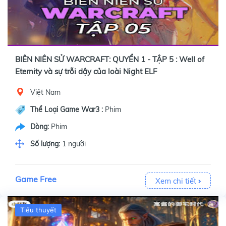
BIÊN NIÊN SỬ WARCRAFT: QUYỂN 1 - TẬP 5 : Well of
Eternity và sự trỗi dậy của loài Night ELF
Việt Nam
Thể Loại Game War3 :
Phim
Dòng:
Phim
Số lượng:
1 người
Game Free
Xem chi tiết
Tiểu thuyết