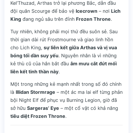
Kel’Thuzad, Arthas trở lại phương Bắc, dẫn đầu
đội quân Scourge để bảo vệ
Icecrown
– nơi
Lich
King
đang ngủ sâu trên đỉnh
Frozen Throne
.
Tuy nhiên, không phải mọi thứ đều suôn sẻ. Sau
thời gian dài rút Frostmourne và giao linh hồn
cho Lich King,
sự liên kết giữa Arthas và vị vua
bóng tối dần suy yếu
. Nguyên nhân là vì những
kẻ thù cũ của hắn bắt đầu
âm mưu cắt đứt mối
liên kết tinh thần này
.
Một trong những kẻ mạnh nhất trong số đó chính
là
Illidan Stormrage
– một ác ma lai elf từng phản
bội Night Elf để phục vụ Burning Legion, giờ đã
sở hữu
Sargeras’ Eye
– một cổ vật có khả năng
tiêu diệt Frozen Throne
.