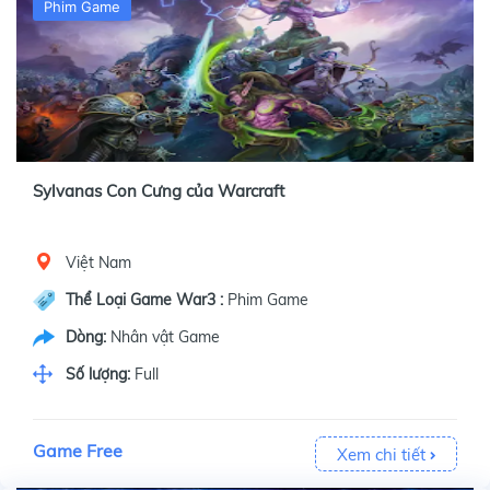
Phim Game
Sylvanas Con Cưng của Warcraft
Việt Nam
Thể Loại Game War3 :
Phim Game
Dòng:
Nhân vật Game
Số lượng:
Full
Game Free
Xem chi tiết