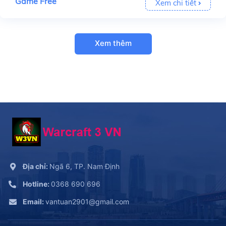
Game Free
Xem chi tiết
Xem thêm
Địa chỉ:
Ngã 6, TP. Nam Định
Hotline:
0368 690 696
Email:
vantuan2901@gmail.com