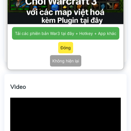
Tải các phiên bản War3 tại đây + Hotkey + App khác
Đóng
Không hiện lại
Video