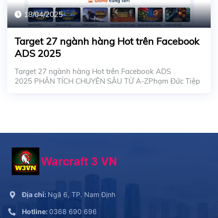
18/04/2025
Target 27 ngành hàng Hot trên Facebook
ADS 2025
Target 27 ngành hàng Hot trên Facebook ADS
2025 PHÂN TÍCH CHUYÊN SÂU TỪ A-ZPhạm Đức Tiệp
– Chu...
Địa chỉ:
Ngã 6, TP. Nam Định
Hotline:
0368 690 696