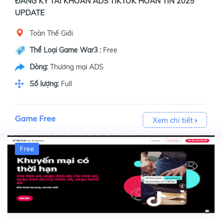
ĐĂNG KÝ TÀI KHOẢN ADS TIKTOK HOÀN TÍN 2025
UPDATE
Toàn Thế Giới
Thể Loại Game War3 :
Free
Dòng:
Thương mại ADS
Số lượng:
Full
Game Free
Xem chi tiết
Free