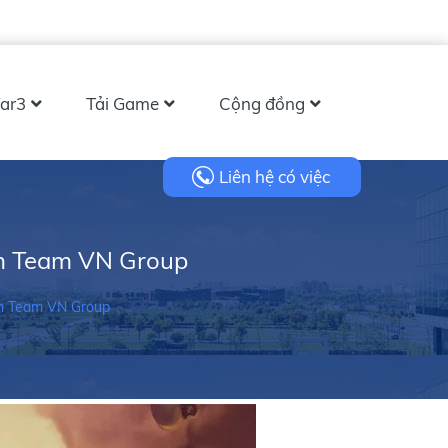
ar3
Tải Game
Cộng đồng
Liên hệ có việc
rn Team VN Group
rn Team VN Group