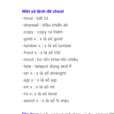
Một số lệnh để cheat
-invul : bất tử
-shareall : điều khiển all
-copy : copy ra thêm
-gold x : x là số gold
-lumber x : x là số lumber
-food x : x là số thịt
-nocd : ko tốn time hồi chiêu
-tele : telepot dùng skill P
-str x : x là số strenght
-agi x : x là số agi
-int x : x là số int
-lvl x: x là số level
-autoh x : x là số % máu