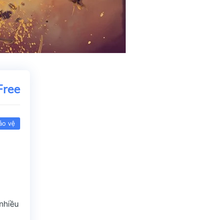
Free
ảo vệ
nhiều