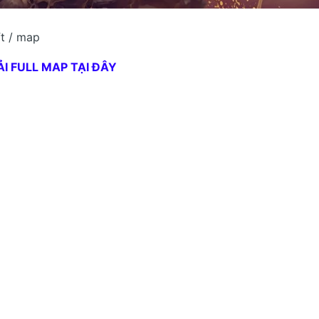
ft / map
ẢI FULL MAP TẠI ĐÂY