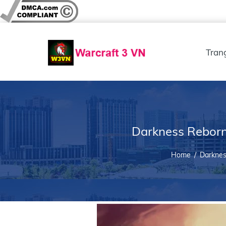
Tran
Darkness Reborn
Home
/
Darkne