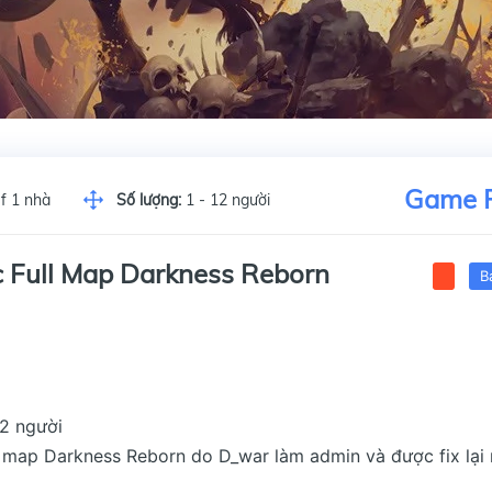
Game 
f 1 nhà
Số lượng:
1 - 12 người
 Full Map Darkness Reborn
B
12 người
, map Darkness Reborn do D_war làm admin và được fix lại 