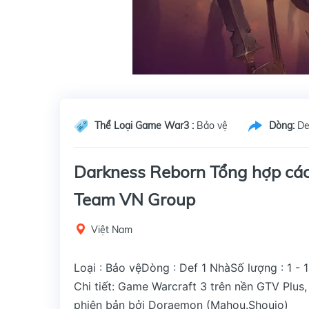
Thể Loại Game War3 :
Bảo vệ
Dòng:
De
Darkness Reborn Tổng hợp các
Team VN Group
Việt Nam
Loại : Bảo vệ
Dòng : Def 1 Nhà
Số lượng : 1 - 
Chi tiết: Game Warcraft 3 trên nền GTV Plus
phiên bản bởi Doraemon (Mahou.Shoujo)