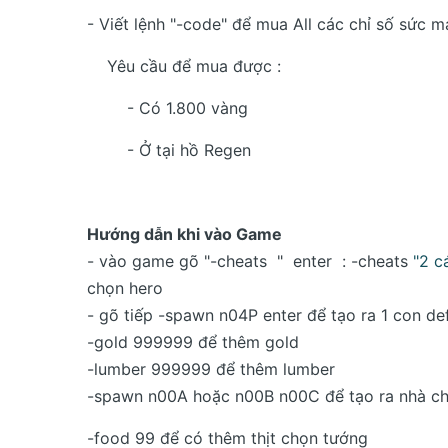
- Viết lệnh "-code" để mua All các chỉ số sức m
Yêu cầu để mua được :
- Có 1.800 vàng
- Ở tại hồ Regen
Hướng dẫn khi vào Game
- vào game gõ "-cheats  "  enter  : -cheats 
"2 c
chọn hero
- gõ tiếp -spawn n04P enter để tạo ra 1 con de
-gold 999999 để thêm gold
-lumber 999999 để thêm lumber
-spawn n00A hoặc n00B n00C để tạo ra nhà c
-food 99 để có thêm thịt chọn tướng